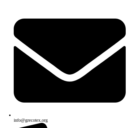
Ir
al
contenido
info@grecotex.org