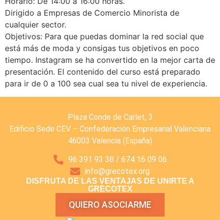
Horario: De 14:00 a 16:00 horas.
Dirigido a Empresas de Comercio Minorista de
cualquier sector.
Objetivos: Para que puedas dominar la red social que
está más de moda y consigas tus objetivos en poco
tiempo. Instagram se ha convertido en la mejor carta de
presentación. El contenido del curso está preparado
para ir de 0 a 100 sea cual sea tu nivel de experiencia.
Plaza Conde de Carlet, 3
Edificio Sede CEV – Confederación Empresarial Valenciana
46003 Valencia (España)
96 391 93 38 / 674 16 09 06
info@grecotex.org
DISFRUTA DE LAS VENTAJAS DE UNIRTE A
GRECOTEX
QUIERO ASOCIARME