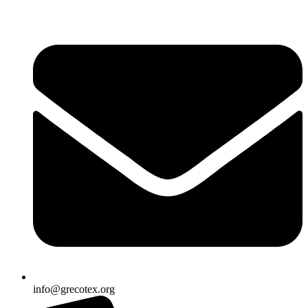
Ir
al
contenido
info@grecotex.org