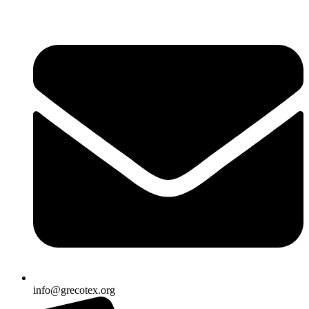
Ir
al
contenido
info@grecotex.org