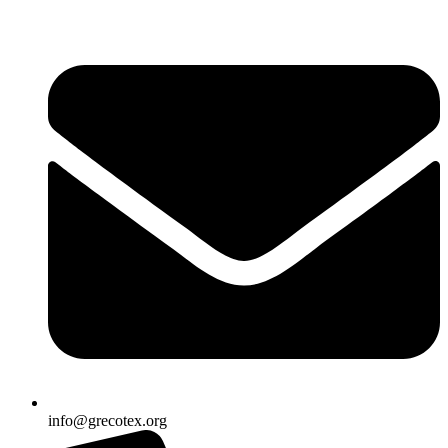
Ir
al
contenido
info@grecotex.org