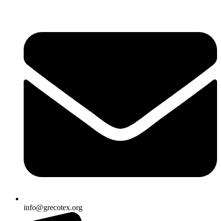
Ir
al
contenido
info@grecotex.org