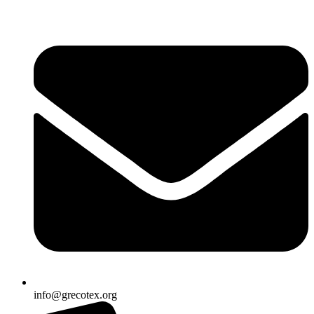
Ir
al
contenido
info@grecotex.org