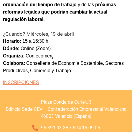
ordenación del tiempo de trabajo
y de las
próximas
reformas legales que podrían cambiar la actual
regulación laboral.
¿Cuándo?
Miércoles, 19 de abril
Horario:
15 a 16:30 h.
Dónde:
Online (Zoom)
Organiza:
Confecomerç
Colabora:
Conselleria de Economía Sostenible, Sectores
Productivos, Comercio y Trabajo
INSCRIPCIONES
Plaza Conde de Carlet, 3
Edificio Sede CEV – Confederación Empresarial Valenciana
46003 Valencia (España)
96 391 93 38 / 674 16 09 06