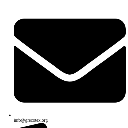
Ir
al
contenido
info@grecotex.org