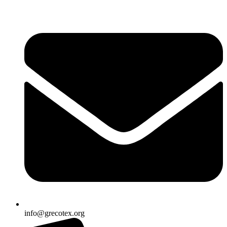
Ir
al
contenido
info@grecotex.org