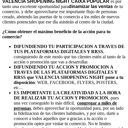
VALENCIA SHOPENING NIGHT CAIXA POPULAR
es por
tanto una excelente oportunidad para
dinamizar las ventas
de tu
comercio, y debe aprovecharse ese importante flujo de personas
creado, abriendo las puertas de tu comercio a los miles de nuevos
clientes potenciales que ese día asistirán al centro de la ciudad.
¿Cómo obtener el máximo beneficio de la acción para tu
comercio?
DIFUNDIENDO TU PARTICIPACION A TRAVES DE
TUS PLATAFORMAS DIGITALES Y RRSS
,
consiguiendo de este modo que tus clientes estén al tanto de la
acción o promoción que vas a desarrollar.
DIFUNDIENDO TU ACCION Y PROMOCION A
TRAVES DE LAS PLATAFORMAS DIGITALES Y
RRSS que VALENCIA SHOPENING NIGHT pone a tu
disposición
: WEB, FACEBOOK, FLYERS, POSTERS,
etc…
ES IMPORTANTE LA CREATIVIDAD A LA HORA
DE REALIZAR TU ACCION Y PROMOCION
, pues
una vez conseguido lo más difícil,
congregar a miles de
personas
, debes aprovechar la oportunidad para, por un lado
la fidelizacion de tus clientes habituales, y por otro, darte a
conocer a todos aquellos que a gracias a tu acción o
promoción opten por visitar tu comercio. No te limites