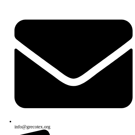
Ir
al
contenido
info@grecotex.org