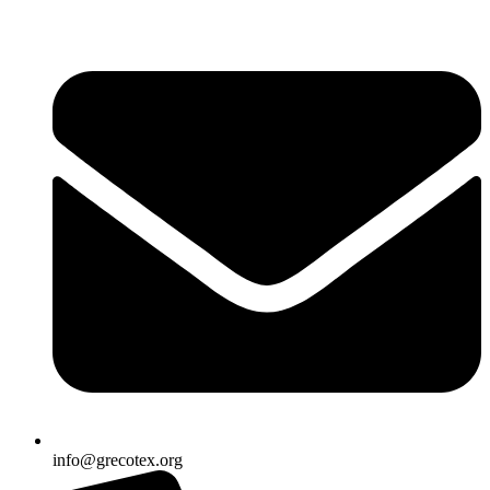
Ir
al
contenido
info@grecotex.org