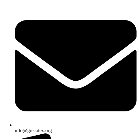
Ir
al
contenido
info@grecotex.org