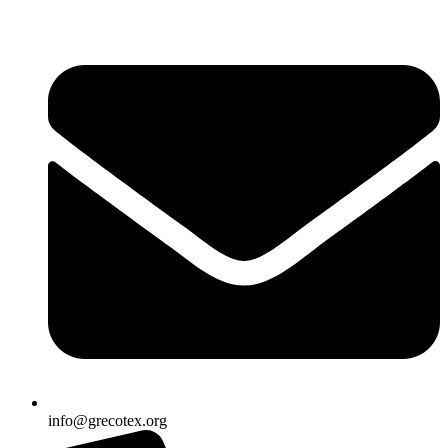
Ir
al
contenido
info@grecotex.org