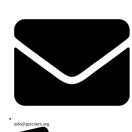
Ir
al
contenido
info@grecotex.org