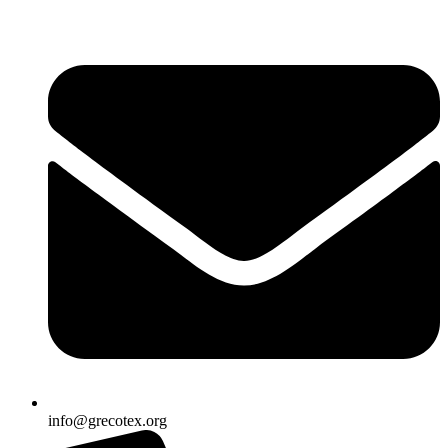
Ir
al
contenido
info@grecotex.org