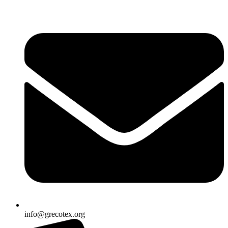
Ir
al
contenido
info@grecotex.org