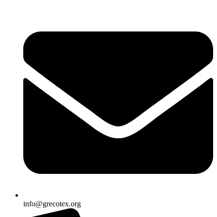
Ir
al
contenido
info@grecotex.org