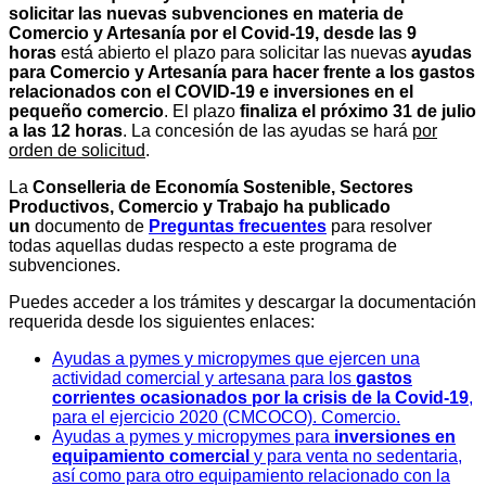
solicitar las nuevas subvenciones en materia de
C
omercio y
A
rtesanía por
el
C
ovid-19, d
esde las 9
horas
está abierto el plazo para solicitar las nuevas
ayudas
para Comercio y Artesanía para hacer frente a los gastos
relacionados con el COVID-19 e inversiones en el
pequeño comercio
. El plazo
finaliza el próximo 31 de julio
a las 12 horas
. La concesión de las ayudas se hará
por
orden de solicitud
.
L
a
Conselleria de Economía Sostenible, Sectores
Productivos, Comercio y Trabajo
ha publicado
un
documento de
Preguntas frecuentes
para resolver
todas aquellas dudas respecto a este programa de
subvenciones.
Puedes acceder a los trámites y descargar la documentación
requerida desde los siguientes enlaces:
Ayudas a pymes y micropymes que ejercen una
actividad comercial y artesana para los
gastos
corrientes ocasionados por la crisis de la Covid-19
,
para el ejercicio 2020 (CMCOCO). Comercio.
Ayudas a pymes y micropymes para
inversiones en
equipamiento comercial
y para venta no sedentaria,
así como para otro equipamiento relacionado con la