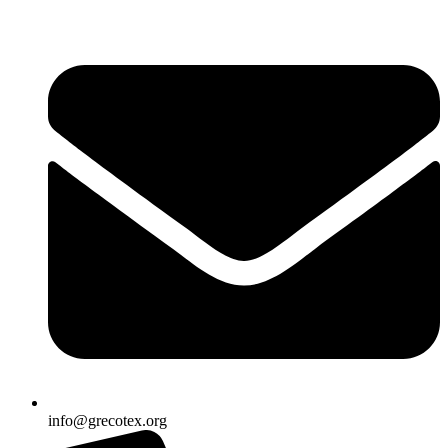
Ir
al
contenido
info@grecotex.org