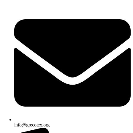
Ir
al
contenido
info@grecotex.org