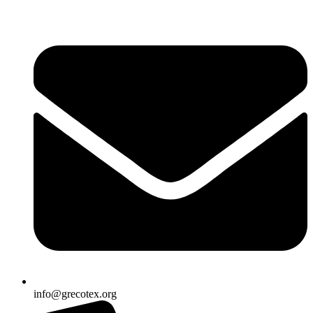
Ir
al
contenido
info@grecotex.org