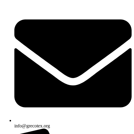
Ir
al
contenido
info@grecotex.org