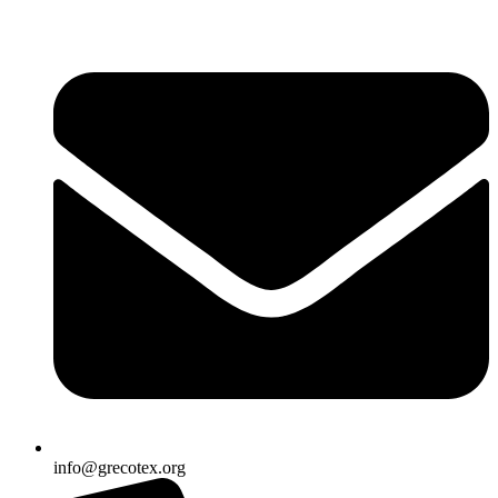
Ir
al
contenido
info@grecotex.org