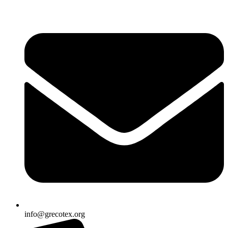
Ir
al
contenido
info@grecotex.org