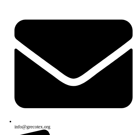
Ir
al
contenido
info@grecotex.org