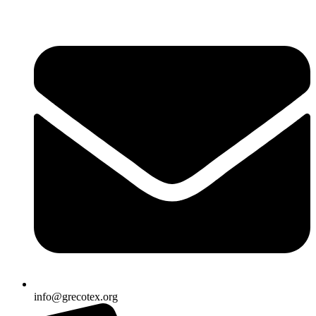
Ir
al
contenido
info@grecotex.org