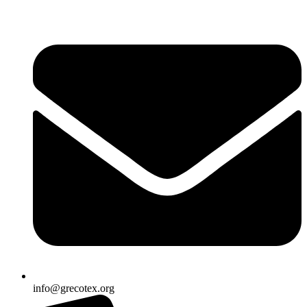
Ir
al
contenido
info@grecotex.org