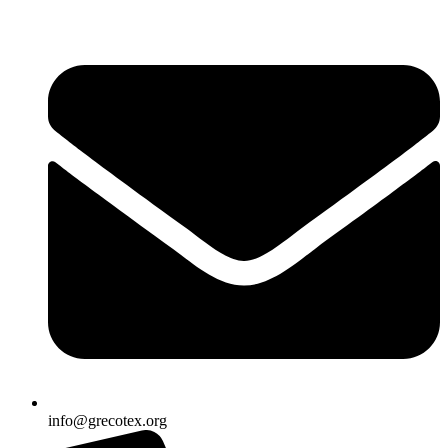
Ir
al
contenido
info@grecotex.org