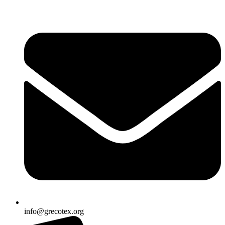
Ir
al
contenido
info@grecotex.org