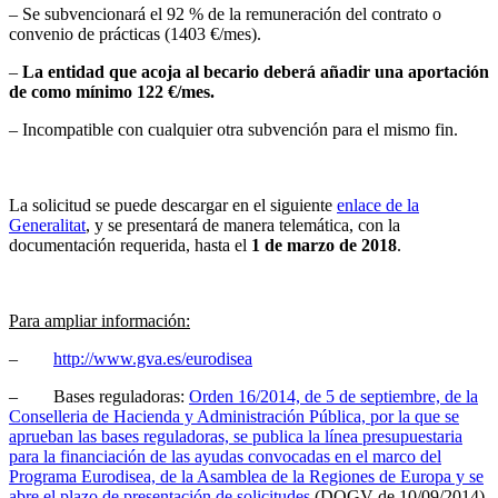
– Se subvencionará el 92 % de la remuneración del contrato o
convenio de prácticas (1403 €/mes).
–
La entidad que acoja al becario deberá añadir una aportación
de como mínimo 122 €/mes.
– Incompatible con cualquier otra subvención para el mismo fin.
La solicitud se puede descargar en el siguiente
enlace de la
Generalitat
, y se presentará de manera telemática, con la
documentación requerida, hasta el
1 de marzo de 2018
.
Para ampliar información:
–
http://www.gva.es/eurodisea
– Bases reguladoras:
Orden 16/2014, de 5 de septiembre, de la
Conselleria de Hacienda y Administración Pública, por la que se
aprueban las bases reguladoras, se publica la línea presupuestaria
para la financiación de las ayudas convocadas en el marco del
Programa Eurodisea, de la Asamblea de la Regiones de Europa y se
abre el plazo de presentación de solicitudes
(DOGV de 10/09/2014)