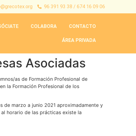
o@grecotex.org
96 391 93 38 / 674 16 09 06
SÓCIATE
COLABORA
CONTACTO
ÁREA PRIVADA
esas Asociadas
alumnos/as de Formación Profesional de
en la Formación Profesional de los
ses de marzo a junio 2021 aproximadamente y
 horario de las prácticas existe la