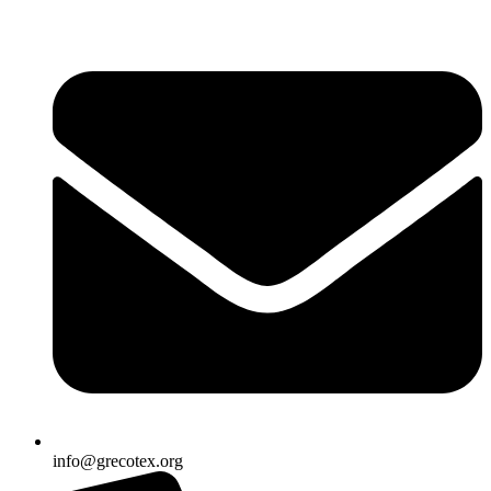
Ir
al
contenido
info@grecotex.org