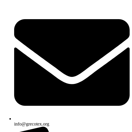
Ir
al
contenido
info@grecotex.org