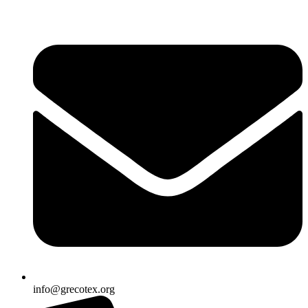
Ir
al
contenido
info@grecotex.org