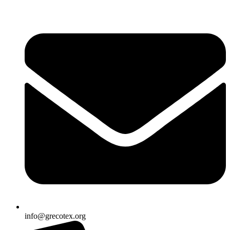
Ir
al
contenido
info@grecotex.org