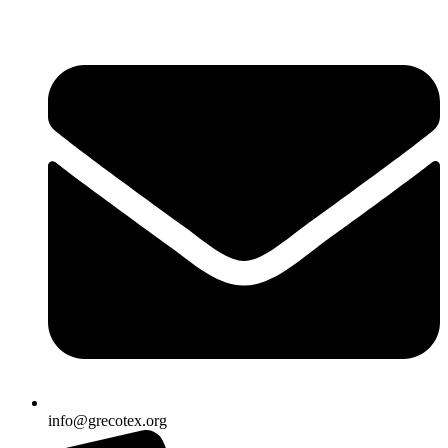
Ir
al
contenido
info@grecotex.org