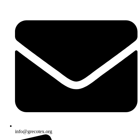
Ir
al
contenido
info@grecotex.org