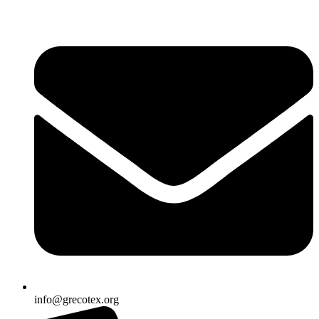
Ir
al
contenido
info@grecotex.org