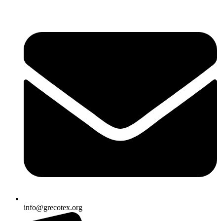
Ir
al
contenido
info@grecotex.org