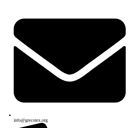
Ir
al
contenido
info@grecotex.org