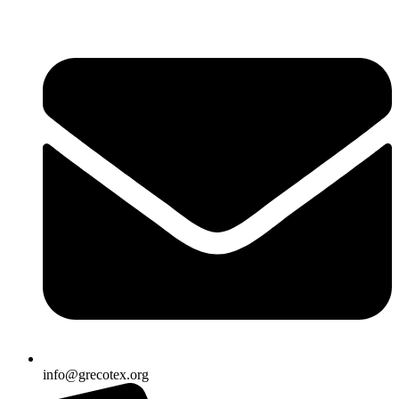
Ir
al
contenido
info@grecotex.org