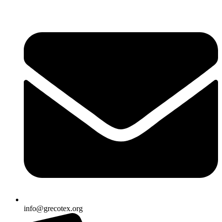
Ir
al
contenido
info@grecotex.org