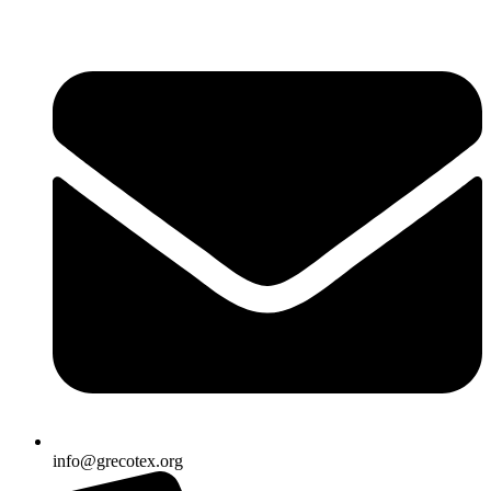
Ir
al
contenido
info@grecotex.org