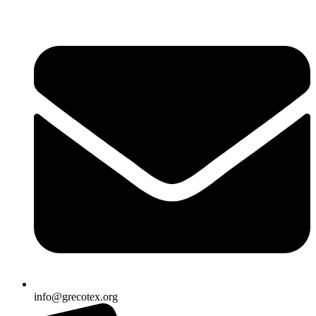
Ir
al
contenido
info@grecotex.org