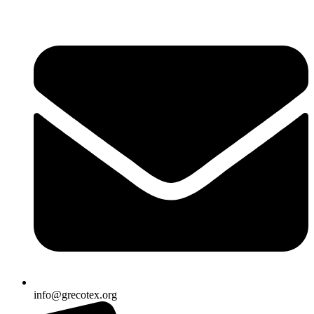
Ir
al
contenido
info@grecotex.org