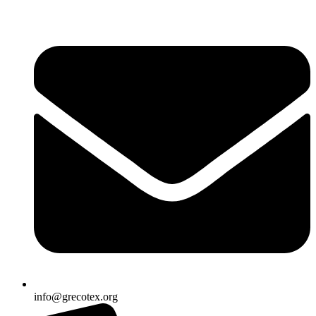
Ir
al
contenido
info@grecotex.org