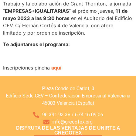
Trabajo y la colaboración de Grant Thornton, la jornada
“
EMPRESAS+IGUALITARIAS
” el próximo jueves,
11 de
mayo 2023 a las 9:30 horas
en el Auditorio del Edificio
CEV, C/ Hernán Cortés 4 de Valencia, con aforo
limitado y por orden de inscripción.
Te adjuntamos el programa:
Inscripciones pincha
aquí
Plaza Conde de Carlet, 3
Edificio Sede CEV – Confederación Empresarial Valenciana
46003 Valencia (España)
96 391 93 38 / 674 16 09 06
info@grecotex.org
DISFRUTA DE LAS VENTAJAS DE UNIRTE A
GRECOTEX