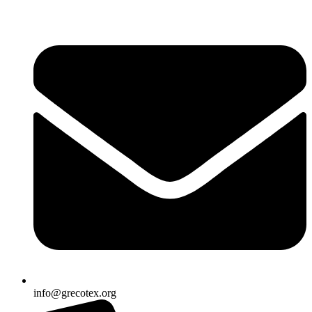
Ir
al
contenido
info@grecotex.org