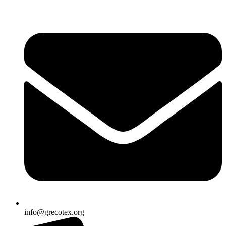
Ir
al
contenido
info@grecotex.org