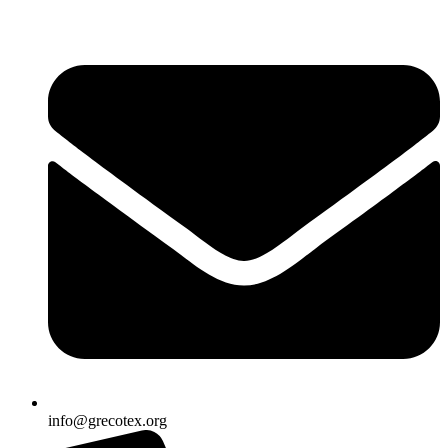
Ir
al
contenido
info@grecotex.org