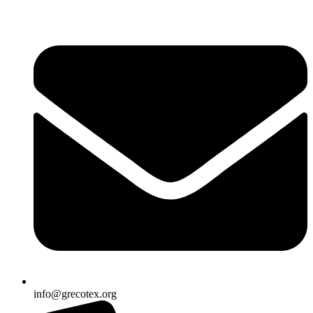
Ir
al
contenido
info@grecotex.org